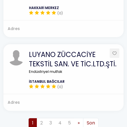
HAKKARİ MERKEZ
(0)
Adres
LUYANO ZÜCCACİYE
TEKSTİL SAN. VE TİC.LTD.ŞTİ.
Endüstriyel mutfak
İSTANBUL BAĞCILAR
(0)
Adres
1
2
3
4
5
»
Son