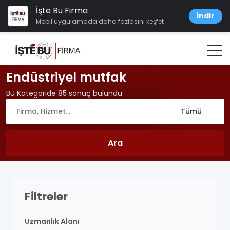
İşte Bu Firma
İndir
Mobil uygulamada daha fazlasını keşfet
Endüstriyel mutfak
Bu Kategoride 85 sonuç bulundu
Filtreler
Uzmanlık Alanı