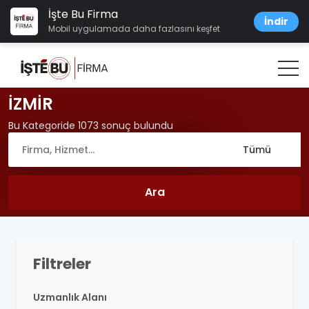
İşte Bu Firma
İndir
Mobil uygulamada daha fazlasını keşfet
İZMİR
Bu Kategoride 1073 sonuç bulundu
Filtreler
Uzmanlık Alanı