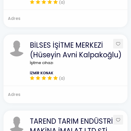
(0)
Adres
BİLSES İŞİTME MERKEZİ
(Hüseyin Avni Kalpakoğlu)
İşitme cihazı
İZMİR KONAK
(0)
Adres
TAREND TARIM ENDÜSTRİ
MAKİNA İMALAT LTD.ŞTİ.