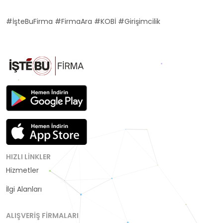
#İşteBuFirma #FirmaAra #KOBİ #Girişimcilik
HIZLI LINKLER
Hizmetler
Kategoriler
İlgi Alanları
ALIŞVERIŞ FIRMALARI