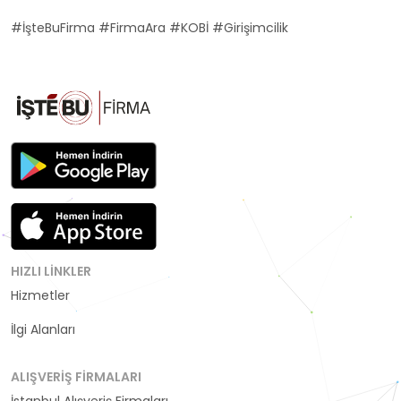
#İşteBuFirma #FirmaAra #KOBİ #Girişimcilik
HIZLI LINKLER
Hizmetler
Kategoriler
İlgi Alanları
ALIŞVERIŞ FIRMALARI
İstanbul Alışveriş Firmaları