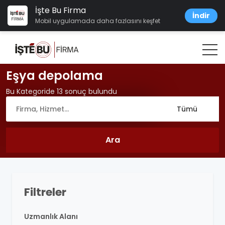
İşte Bu Firma
İndir
Mobil uygulamada daha fazlasını keşfet
Eşya depolama
Bu Kategoride 13 sonuç bulundu
Filtreler
Uzmanlık Alanı