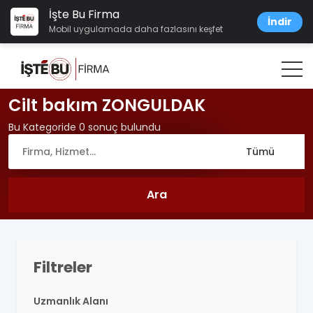
İşte Bu Firma
İndir
Mobil uygulamada daha fazlasını keşfet
Cilt bakım ZONGULDAK
Bu Kategoride 0 sonuç bulundu
Filtreler
Uzmanlık Alanı