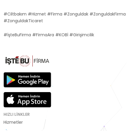
#Ciltbakım #Hizmet #Firma #Zonguldak #ZonguldakFirma
#ZonguldakTicaret
#İşteBuFirma #FirmaAra #KOBİ #Girişimcilik
HIZLI LINKLER
Hizmetler
Kategoriler