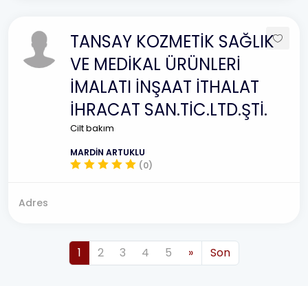
TANSAY KOZMETİK SAĞLIK
VE MEDİKAL ÜRÜNLERİ
İMALATI İNŞAAT İTHALAT
İHRACAT SAN.TİC.LTD.ŞTİ.
Cilt bakım
MARDİN ARTUKLU
(0)
Adres
1
2
3
4
5
»
Son