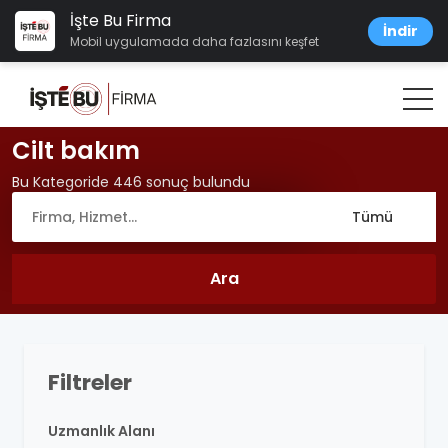
İşte Bu Firma
İndir
Mobil uygulamada daha fazlasını keşfet
Cilt bakım
Bu Kategoride 446 sonuç bulundu
Filtreler
Uzmanlık Alanı