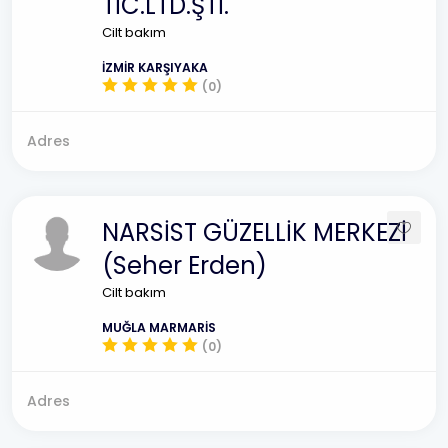
TİC.LTD.ŞTİ.
Cilt bakım
İZMİR KARŞIYAKA
(0)
Adres
NARSİST GÜZELLİK MERKEZİ
(Seher Erden)
Cilt bakım
MUĞLA MARMARİS
(0)
Adres