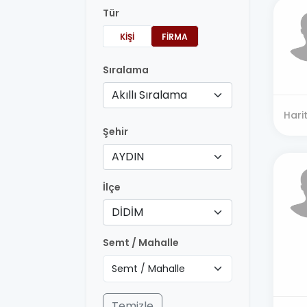
Tür
KIŞI
FIRMA
Sıralama
Akıllı Sıralama
Hari
Şehir
AYDIN
İlçe
DİDİM
Semt / Mahalle
Temizle