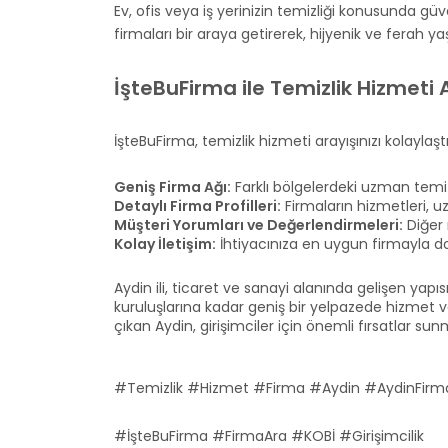
Ev, ofis veya iş yerinizin temizliği konusunda g
firmaları bir araya getirerek, hijyenik ve ferah 
İşteBuFirma ile Temizlik Hizmeti 
İşteBuFirma, temizlik hizmeti arayışınızı kolayl
Geniş Firma Ağı:
Farklı bölgelerdeki uzman temiz
Detaylı Firma Profilleri:
Firmaların hizmetleri, uzm
Müşteri Yorumları ve Değerlendirmeleri:
Diğer 
Kolay İletişim:
İhtiyacınıza en uygun firmayla d
Aydin ili, ticaret ve sanayi alanında gelişen yapı
kuruluşlarına kadar geniş bir yelpazede hizmet v
çıkan Aydin, girişimciler için önemli fırsatlar su
#Temizlik #Hizmet #Firma #Aydin #AydinFirm
#İşteBuFirma #FirmaAra #KOBİ #Girişimcilik