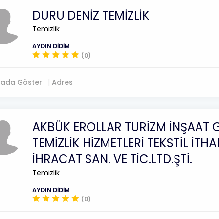
DURU DENİZ TEMİZLİK
Temizlik
AYDIN DİDİM
(0)
tada Göster
Adres
AKBÜK EROLLAR TURİZM İNŞAAT 
TEMİZLİK HİZMETLERİ TEKSTİL İTHA
İHRACAT SAN. VE TİC.LTD.ŞTİ.
Temizlik
AYDIN DİDİM
(0)