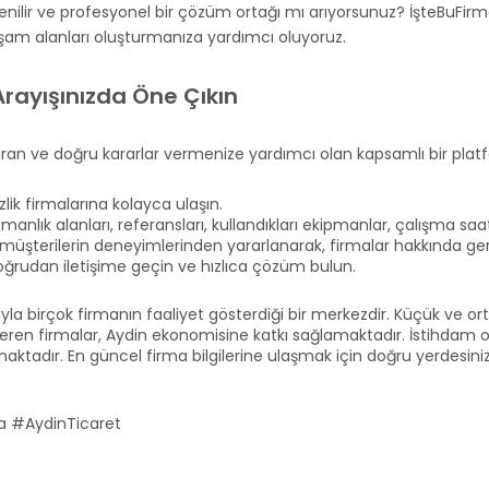
üvenilir ve profesyonel bir çözüm ortağı mı arıyorsunuz? İşteBuF
yaşam alanları oluşturmanıza yardımcı oluyoruz.
Arayışınızda Öne Çıkın
aştıran ve doğru kararlar vermenize yardımcı olan kapsamlı bir pl
lik firmalarına kolayca ulaşın.
anlık alanları, referansları, kullandıkları ekipmanlar, çalışma saatleri
müşterilerin deneyimlerinden yararlanarak, firmalar hakkında gerçe
oğrudan iletişime geçin ve hızlıca çözüm bulun.
sıyla birçok firmanın faaliyet gösterdiği bir merkezdir. Küçük ve o
eren firmalar, Aydin ekonomisine katkı sağlamaktadır. İstihdam ola
nmaktadır. En güncel firma bilgilerine ulaşmak için doğru yerdesiniz
a #AydinTicaret