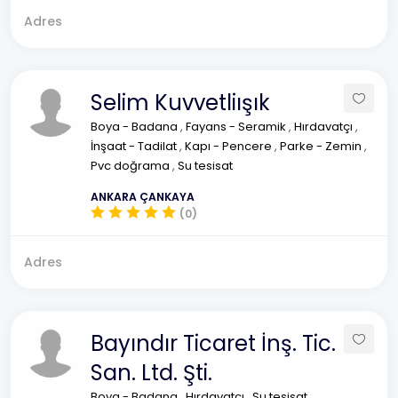
Adres
Selim Kuvvetliışık
Boya - Badana
,
Fayans - Seramik
,
Hırdavatçı
,
İnşaat - Tadilat
,
Kapı - Pencere
,
Parke - Zemin
,
Pvc doğrama
,
Su tesisat
ANKARA ÇANKAYA
(0)
Adres
Bayındır Ticaret İnş. Tic.
San. Ltd. Şti.
Boya - Badana
,
Hırdavatçı
,
Su tesisat