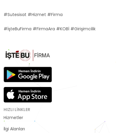
#Sutesisat #Hizmet #Firma
#İşteBuFirma #FirmaAra #KOBİ #Girişimcilik
HIZLI LINKLER
Hizmetler
Kategoriler
İlgi Alanları