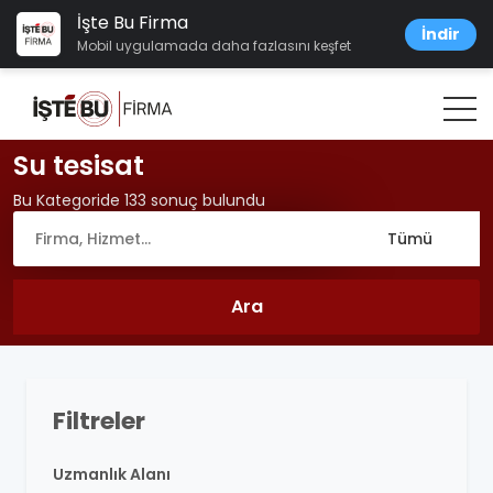
İşte Bu Firma
İndir
Mobil uygulamada daha fazlasını keşfet
Su tesisat
Bu Kategoride 133 sonuç bulundu
Filtreler
Uzmanlık Alanı