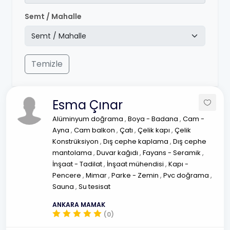
Semt / Mahalle
Temizle
Esma Çınar
Alüminyum doğrama
,
Boya - Badana
,
Cam -
Ayna
,
Cam balkon
,
Çatı
,
Çelik kapı
,
Çelik
Konstrüksiyon
,
Dış cephe kaplama
,
Dış cephe
mantolama
,
Duvar kağıdı
,
Fayans - Seramik
,
İnşaat - Tadilat
,
İnşaat mühendisi
,
Kapı -
Pencere
,
Mimar
,
Parke - Zemin
,
Pvc doğrama
,
Sauna
,
Su tesisat
ANKARA MAMAK
(0)