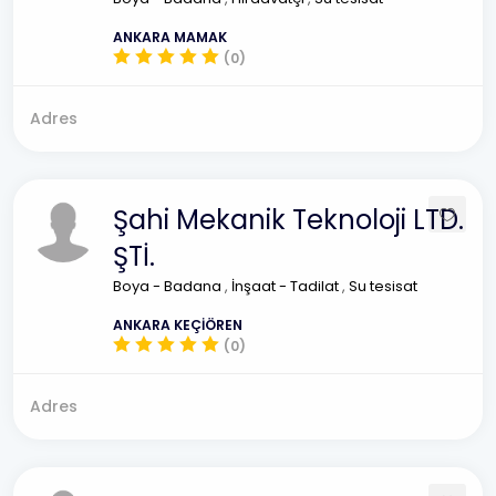
ANKARA MAMAK
(0)
Adres
Şahi Mekanik Teknoloji LTD.
ŞTİ.
Boya - Badana
,
İnşaat - Tadilat
,
Su tesisat
ANKARA KEÇİÖREN
(0)
Adres