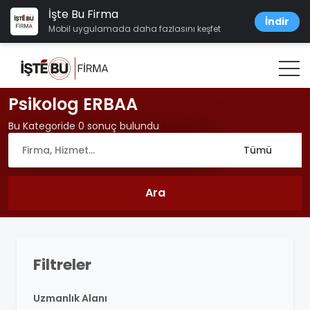
İşte Bu Firma
İndir
Mobil uygulamada daha fazlasını keşfet
Psikolog ERBAA
Bu Kategoride 0 sonuç bulundu
Filtreler
Uzmanlık Alanı