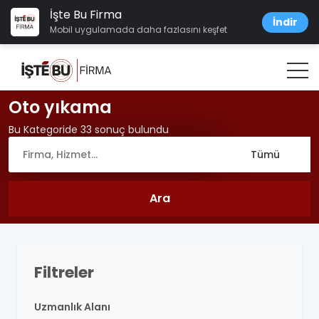
İşte Bu Firma
İndir
Mobil uygulamada daha fazlasını keşfet
Oto yıkama
Bu Kategoride 33 sonuç bulundu
Filtreler
Uzmanlık Alanı