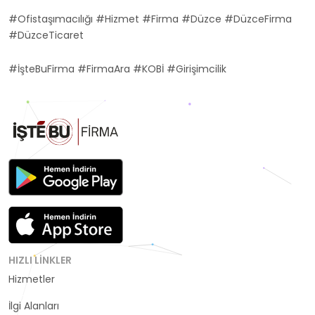
#Ofistaşımacılığı #Hizmet #Firma #Düzce #DüzceFirma
#DüzceTicaret
#İşteBuFirma #FirmaAra #KOBİ #Girişimcilik
HIZLI LINKLER
Hizmetler
Kategoriler
İlgi Alanları