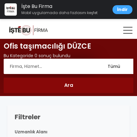
İşte Bu Firma
İndir
Mobil uygulamada daha fazlasını keşfet
Ofis taşımacılığı DÜZCE
Bu Kategoride 0 sonuç bulundu
Filtreler
Uzmanlık Alanı