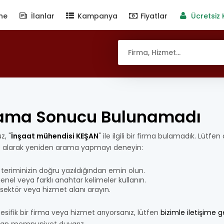
ne
İlanlar
Kampanya
Fiyatlar
Ücretsiz 
ama Sonucu Bulunamadı
z, "
İnşaat mühendisi KEŞAN
" ile ilgili bir firma bulamadık. Lütfen
e alarak yeniden arama yapmayı deneyin:
teriminizin doğru yazıldığından emin olun.
nel veya farklı anahtar kelimeler kullanın.
bir sektör veya hizmet alanı arayın.
esifik bir firma veya hizmet arıyorsanız, lütfen
bizimle iletişime 