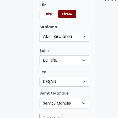
olmakt
Tür
KIŞI
FIRMA
Sıralama
Akıllı Sıralama
Şehir
EDİRNE
İlçe
KEŞAN
Semt / Mahalle
Temizle