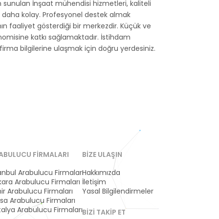
sunulan İnşaat mühendisi hizmetleri, kaliteli
ok daha kolay. Profesyonel destek almak
anın faaliyet gösterdiği bir merkezdir. Küçük ve
onomisine katkı sağlamaktadır. İstihdam
 firma bilgilerine ulaşmak için doğru yerdesiniz.
ABULUCU FIRMALARI
BIZE ULAŞIN
anbul Arabulucu Firmaları
Hakkımızda
ara Arabulucu Firmaları
İletişim
ir Arabulucu Firmaları
Yasal Bilgilendirmeler
sa Arabulucu Firmaları
alya Arabulucu Firmaları
BIZI TAKIP ET