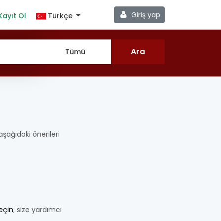
Giriş yap
Kayıt Ol
Türkçe
 aşağıdaki önerileri
geçin
; size yardımcı