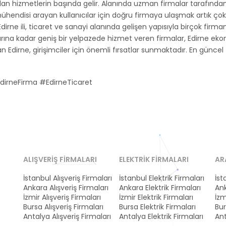
n hizmetlerin başında gelir. Alanında uzman firmalar tarafından 
t mühendisi arayan kullanıcılar için doğru firmaya ulaşmak artık ç
Edirne ili, ticaret ve sanayi alanında gelişen yapısıyla birçok firm
arına kadar geniş bir yelpazede hizmet veren firmalar, Edirne ek
an Edirne, girişimciler için önemli fırsatlar sunmaktadır. En güncel
irneFirma #EdirneTicaret
ALIŞVERIŞ FIRMALARI
ELEKTRIK FIRMALARI
AR
İstanbul Alışveriş Firmaları
İstanbul Elektrik Firmaları
İst
Ankara Alışveriş Firmaları
Ankara Elektrik Firmaları
Ank
İzmir Alışveriş Firmaları
İzmir Elektrik Firmaları
İzm
Bursa Alışveriş Firmaları
Bursa Elektrik Firmaları
Bur
Antalya Alışveriş Firmaları
Antalya Elektrik Firmaları
Ant