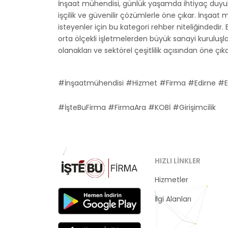
İnşaat mühendisi, günlük yaşamda ihtiyaç duyula
işçilik ve güvenilir çözümlerle öne çıkar. İnşaa
isteyenler için bu kategori rehber niteliğindedir. 
orta ölçekli işletmelerden büyük sanayi kuruluşl
olanakları ve sektörel çeşitlilik açısından öne çık
#İnşaatmühendisi #Hizmet #Firma #Edirne #Ed
#İşteBuFirma #FirmaAra #KOBİ #Girişimcilik
HIZLI LINKLER
Hizmetler
Kategoriler
İlgi Alanları