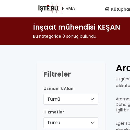
Kütüpha
İnşaat mühendisi KEŞAN
Bu Kategoride 0 sonuç bulundu
Ar
Filtreler
Üzgünü
dikkat
Uzmanlık Alanı
Tümü
Arama 
Daha ge
İlgili 
Hizmetler
Tümü
Eğer sp