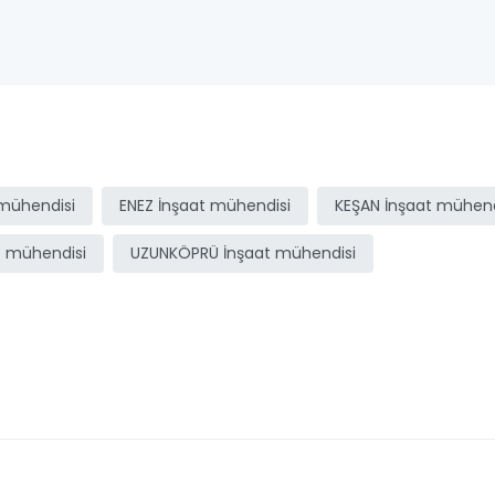
mühendisi
ENEZ İnşaat mühendisi
KEŞAN İnşaat mühend
t mühendisi
UZUNKÖPRÜ İnşaat mühendisi