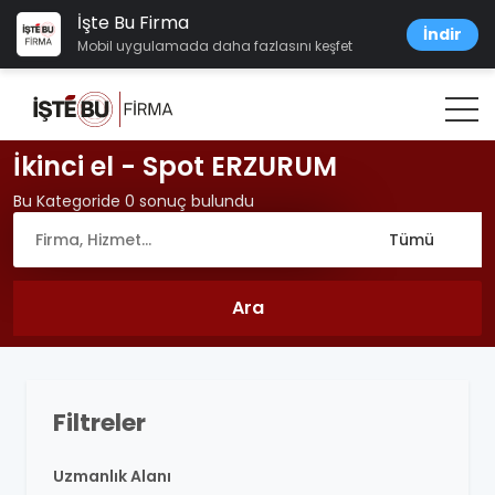
İşte Bu Firma
İndir
Mobil uygulamada daha fazlasını keşfet
İkinci el - Spot ERZURUM
Bu Kategoride 0 sonuç bulundu
Filtreler
Uzmanlık Alanı