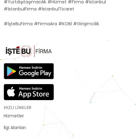
#Yurtdışıtaşımacılık #Hizmet #Firma #İstanbul
#İstanbulFirma #İstanbulTicaret
#İşteBuFirma #FirmaAra #KOBİ #Girişimcilik
HIZLI LINKLER
Hizmetler
Kategoriler
İlgi Alanları