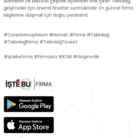
olanakları ve sektörel çeşitlilik açısından öne çıkan Tekirdağ,
girişimciler için önemli fırsatlar sunmaktadır. En güncel firma
bilgilerine ulaşmak için doğru yerdesiniz.
#TonerKartuşdolum #Hizmet #Firma #Tekirdağ
#TekirdağFirma #TekirdağTicaret
#İşteBuFirma #FirmaAra #KOBİ #Girişimcilik