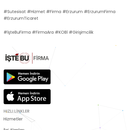
#Sutesisat #Hizmet #Firma #Erzurum #ErzurumFirma
#ErzurumTicaret
#İşteBuFirma #FirmaAra #KOBİ #Girişimcilik
HIZLI LINKLER
Hizmetler
Kategoriler
İlgi Alanları