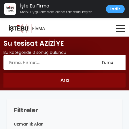
İşte Bu Firma
İndir
Mobil uygulamada daha fazlasını keşfet
Su tesisat AZİZİYE
Bu Kategoride 0 sonuç bulundu
Filtreler
Uzmanlık Alanı