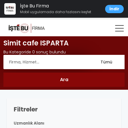
İşte Bu Firma
İndir
Mobil uygulamada daha fazlasını keşfet
Simit cafe ISPARTA
Bu Kategoride 0 sonuç bulundu
Filtreler
Uzmanlık Alanı