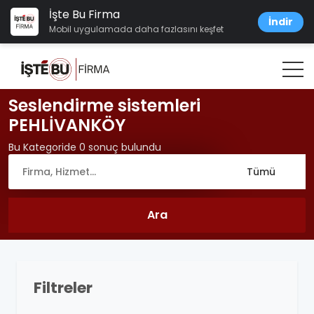
İşte Bu Firma
İndir
Mobil uygulamada daha fazlasını keşfet
Seslendirme sistemleri
PEHLİVANKÖY
Bu Kategoride 0 sonuç bulundu
Filtreler