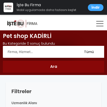
İşte Bu Firma
İndir
Mobil uygulamada daha fazlasını keşfet
Pet shop KADİRLİ
Bu Kategoride 0 sonuç bulundu
Filtreler
Uzmanlık Alanı