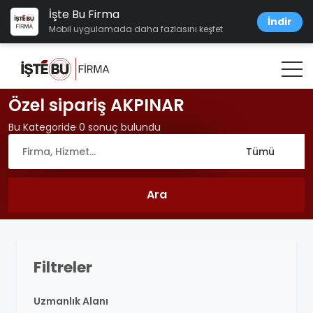
İşte Bu Firma
İndir
Mobil uygulamada daha fazlasını keşfet
Özel sipariş AKPINAR
Bu Kategoride 0 sonuç bulundu
Filtreler
Uzmanlık Alanı