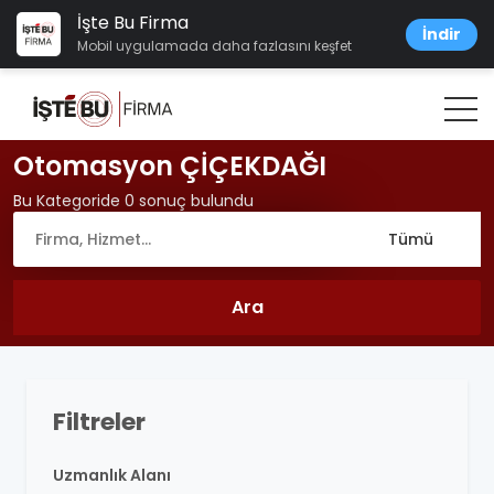
İşte Bu Firma
İndir
Mobil uygulamada daha fazlasını keşfet
Otomasyon ÇİÇEKDAĞI
Bu Kategoride 0 sonuç bulundu
Filtreler
Uzmanlık Alanı