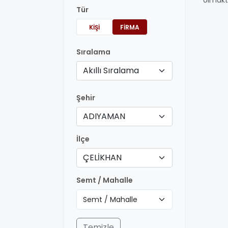
olmakt
Tür
KIŞI
FIRMA
Sıralama
Akıllı Sıralama
Şehir
ADIYAMAN
İlçe
ÇELİKHAN
Semt / Mahalle
Temizle