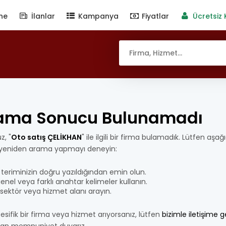
ne
İlanlar
Kampanya
Fiyatlar
Ücretsiz 
ama Sonucu Bulunamadı
z, "
Oto satış ÇELİKHAN
" ile ilgili bir firma bulamadık. Lütfen aşağ
 yeniden arama yapmayı deneyin:
teriminizin doğru yazıldığından emin olun.
nel veya farklı anahtar kelimeler kullanın.
bir sektör veya hizmet alanı arayın.
esifik bir firma veya hizmet arıyorsanız, lütfen
bizimle iletişime 