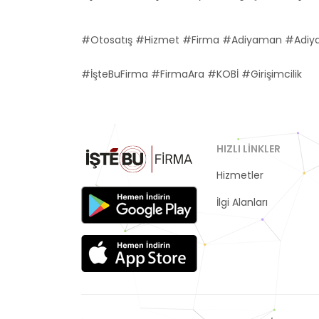
#Otosatış #Hizmet #Firma #Adiyaman #Adiy
#İşteBuFirma #FirmaAra #KOBİ #Girişimcilik
HIZLI LINKLER
Hizmetler
Kategoriler
İlgi Alanları