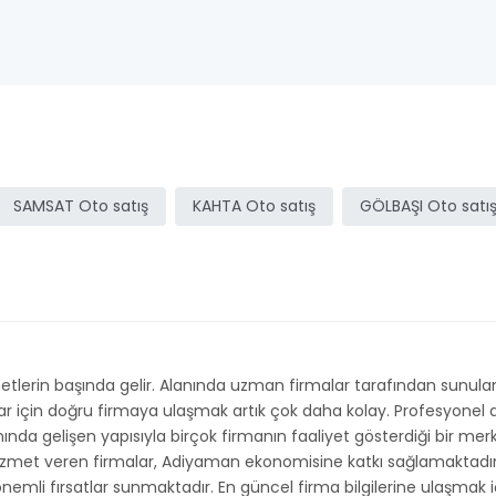
SAMSAT Oto satış
KAHTA Oto satış
GÖLBAŞI Oto satı
erin başında gelir. Alanında uzman firmalar tarafından sunulan Oto
lar için doğru firmaya ulaşmak artık çok daha kolay. Profesyonel 
anında gelişen yapısıyla birçok firmanın faaliyet gösterdiği bir me
izmet veren firmalar, Adiyaman ekonomisine katkı sağlamaktadır. İ
nemli fırsatlar sunmaktadır. En güncel firma bilgilerine ulaşmak i