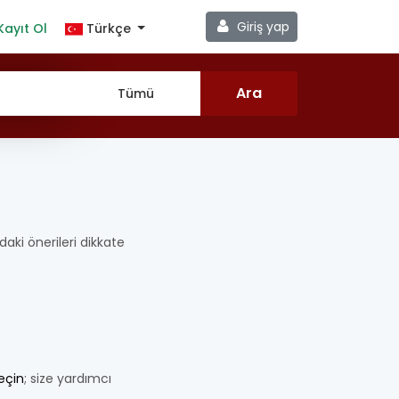
Giriş yap
Kayıt Ol
Türkçe
ıdaki önerileri dikkate
geçin
; size yardımcı