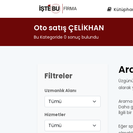
Kütüpha
Oto satış ÇELİKHAN
Bu Kategoride 0 sonuç bulundu
Ar
Filtreler
Üzgünü
alarak
Uzmanlık Alanı
Tümü
Arama 
Daha ge
İlgili 
Hizmetler
Tümü
Eğer sp