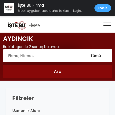
İşte Bu Firma
İndir
Mobil uygulamada daha fazlasını keşfet
AYDINCIK
Bu Kategoride 2 sonuç bulundu
Filtreler
Uzmanlık Alanı