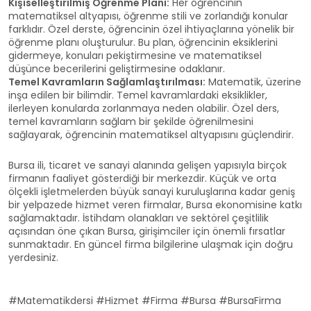
Kişiselleştirilmiş Öğrenme Planı:
Her öğrencinin
matematiksel altyapısı, öğrenme stili ve zorlandığı konular
farklıdır. Özel derste, öğrencinin özel ihtiyaçlarına yönelik bir
öğrenme planı oluşturulur. Bu plan, öğrencinin eksiklerini
gidermeye, konuları pekiştirmesine ve matematiksel
düşünce becerilerini geliştirmesine odaklanır.
Temel Kavramların Sağlamlaştırılması:
Matematik, üzerine
inşa edilen bir bilimdir. Temel kavramlardaki eksiklikler,
ilerleyen konularda zorlanmaya neden olabilir. Özel ders,
temel kavramların sağlam bir şekilde öğrenilmesini
sağlayarak, öğrencinin matematiksel altyapısını güçlendirir.
Bursa ili, ticaret ve sanayi alanında gelişen yapısıyla birçok
firmanın faaliyet gösterdiği bir merkezdir. Küçük ve orta
ölçekli işletmelerden büyük sanayi kuruluşlarına kadar geniş
bir yelpazede hizmet veren firmalar, Bursa ekonomisine katkı
sağlamaktadır. İstihdam olanakları ve sektörel çeşitlilik
açısından öne çıkan Bursa, girişimciler için önemli fırsatlar
sunmaktadır. En güncel firma bilgilerine ulaşmak için doğru
yerdesiniz.
#Matematikdersi #Hizmet #Firma #Bursa #BursaFirma