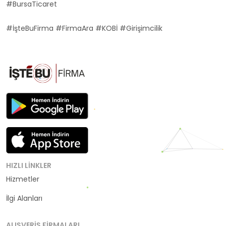
#BursaTicaret
#İşteBuFirma #FirmaAra #KOBİ #Girişimcilik
HIZLI LINKLER
Hizmetler
Kategoriler
İlgi Alanları
ALIŞVERIŞ FIRMALARI