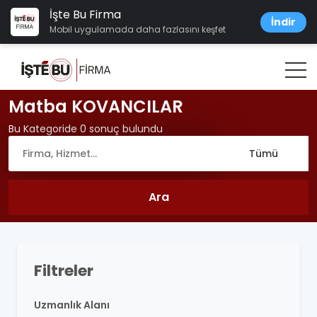
İşte Bu Firma
İndir
Mobil uygulamada daha fazlasını keşfet
Matba KOVANCILAR
Bu Kategoride 0 sonuç bulundu
Filtreler
Uzmanlık Alanı