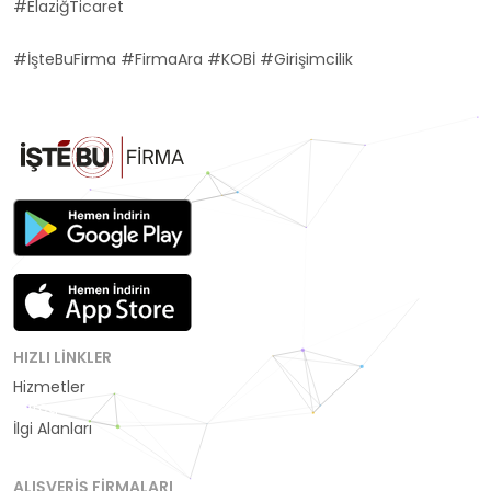
#ElaziğTicaret
#İşteBuFirma #FirmaAra #KOBİ #Girişimcilik
HIZLI LINKLER
Hizmetler
Kategoriler
İlgi Alanları
ALIŞVERIŞ FIRMALARI