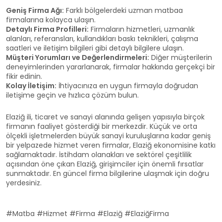
Geniş Firma Ağı:
Farklı bölgelerdeki uzman matbaa
firmalarına kolayca ulaşın.
Detaylı Firma Profilleri:
Firmaların hizmetleri, uzmanlık
alanları, referansları, kullandıkları baskı teknikleri, çalışma
saatleri ve iletişim bilgileri gibi detaylı bilgilere ulaşın.
Müşteri Yorumları ve Değerlendirmeleri:
Diğer müşterilerin
deneyimlerinden yararlanarak, firmalar hakkında gerçekçi bir
fikir edinin.
Kolay İletişim:
İhtiyacınıza en uygun firmayla doğrudan
iletişime geçin ve hızlıca çözüm bulun.
Elaziğ ili, ticaret ve sanayi alanında gelişen yapısıyla birçok
firmanın faaliyet gösterdiği bir merkezdir. Küçük ve orta
ölçekli işletmelerden büyük sanayi kuruluşlarına kadar geniş
bir yelpazede hizmet veren firmalar, Elaziğ ekonomisine katkı
sağlamaktadır. İstihdam olanakları ve sektörel çeşitlilik
açısından öne çıkan Elaziğ, girişimciler için önemli fırsatlar
sunmaktadır. En güncel firma bilgilerine ulaşmak için doğru
yerdesiniz.
#Matba #Hizmet #Firma #Elaziğ #ElaziğFirma