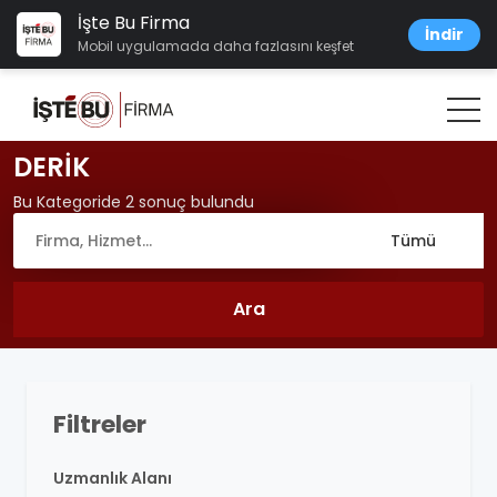
İşte Bu Firma
İndir
Mobil uygulamada daha fazlasını keşfet
DERİK
Bu Kategoride 2 sonuç bulundu
Filtreler
Uzmanlık Alanı