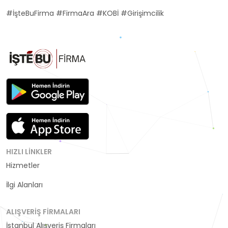
#İşteBuFirma #FirmaAra #KOBİ #Girişimcilik
HIZLI LINKLER
Hizmetler
Kategoriler
İlgi Alanları
ALIŞVERIŞ FIRMALARI
İstanbul Alışveriş Firmaları