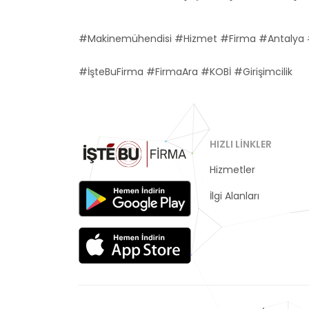
#Makinemühendisi #Hizmet #Firma #Antalya #
#İşteBuFirma #FirmaAra #KOBİ #Girişimcilik
HIZLI LINKLER
Hizmetler
Kategoriler
İlgi Alanları