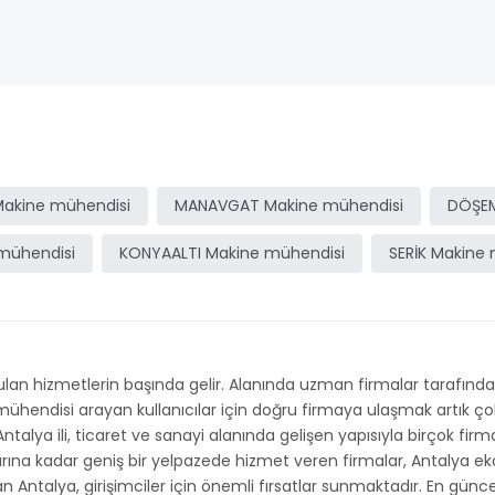
akine mühendisi
MANAVGAT Makine mühendisi
DÖŞEM
mühendisi
KONYAALTI Makine mühendisi
SERİK Makine
n hizmetlerin başında gelir. Alanında uzman firmalar tarafından
e mühendisi arayan kullanıcılar için doğru firmaya ulaşmak artık 
 Antalya ili, ticaret ve sanayi alanında gelişen yapısıyla birçok fir
larına kadar geniş bir yelpazede hizmet veren firmalar, Antalya e
kan Antalya, girişimciler için önemli fırsatlar sunmaktadır. En günc