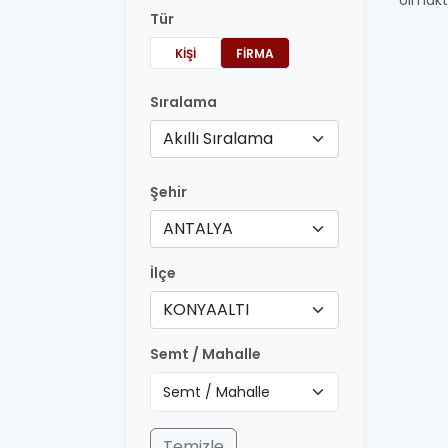
olmakt
Tür
KIŞI
FIRMA
Sıralama
Akıllı Sıralama
Şehir
ANTALYA
İlçe
KONYAALTI
Semt / Mahalle
Temizle