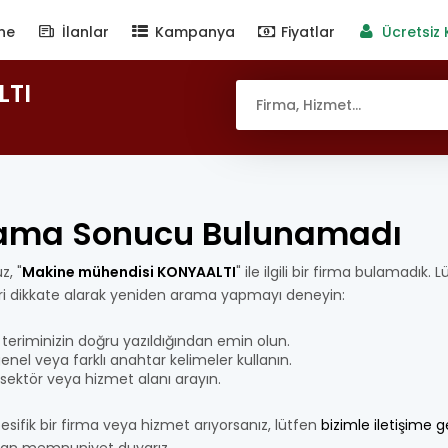
ne
İlanlar
Kampanya
Fiyatlar
Ücretsiz 
LTI
ama Sonucu Bulunamadı
z, "
Makine mühendisi KONYAALTI
" ile ilgili bir firma bulamadık.
eri dikkate alarak yeniden arama yapmayı deneyin:
teriminizin doğru yazıldığından emin olun.
nel veya farklı anahtar kelimeler kullanın.
bir sektör veya hizmet alanı arayın.
esifik bir firma veya hizmet arıyorsanız, lütfen
bizimle iletişime 