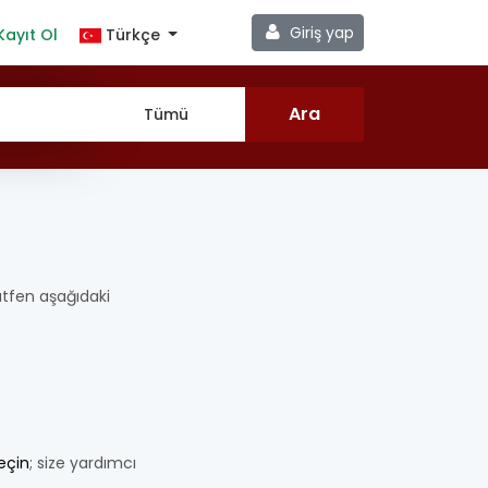
Giriş yap
Kayıt Ol
Türkçe
 Lütfen aşağıdaki
geçin
; size yardımcı