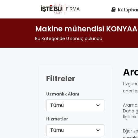
Kütüpha
Makine mühendisi KONYAA
Bu Kategoride 0 sonuç bulundu
Ar
Filtreler
Üzgünü
öneril
Uzmanlık Alanı
Tümü
Arama 
Daha ge
İlgili 
Hizmetler
Tümü
Eğer sp