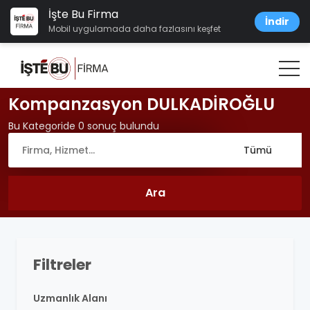
İşte Bu Firma
İndir
Mobil uygulamada daha fazlasını keşfet
Kompanzasyon DULKADİROĞLU
Bu Kategoride 0 sonuç bulundu
Filtreler
Uzmanlık Alanı