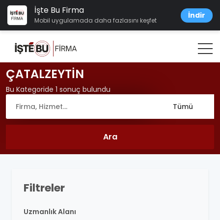
İşte Bu Firma
İndir
Mobil uygulamada daha fazlasını keşfet
ÇATALZEYTİN
Bu Kategoride 1 sonuç bulundu
Filtreler
Uzmanlık Alanı