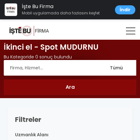
İşte Bu Firma
İndir
Mobil uygulamada daha fazlasını keşfet
İkinci el - Spot MUDURNU
Bu Kategoride 0 sonuç bulundu
Filtreler
Uzmanlık Alanı