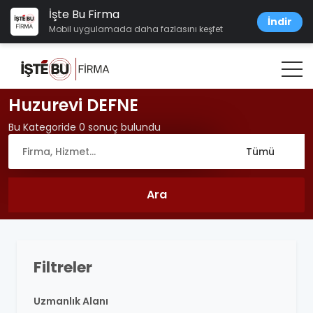
İşte Bu Firma
İndir
Mobil uygulamada daha fazlasını keşfet
Huzurevi DEFNE
Bu Kategoride 0 sonuç bulundu
Filtreler
Uzmanlık Alanı