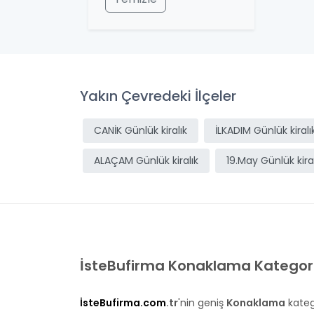
Yakın Çevredeki İlçeler
CANİK Günlük kiralık
İLKADIM Günlük kiralı
ALAÇAM Günlük kiralık
19.May Günlük kiral
İsteBufirma Konaklama Kategorisi
İsteBufirma.com
.tr
'nin geniş
Konaklama
katego