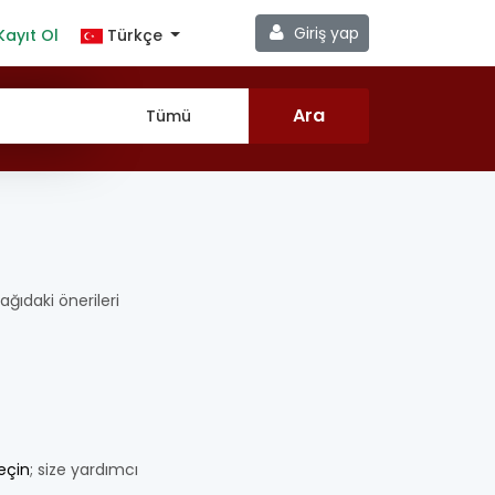
Giriş yap
Kayıt Ol
Türkçe
şağıdaki önerileri
geçin
; size yardımcı