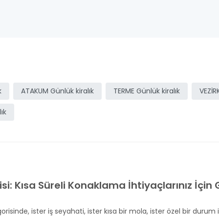
k
ATAKUM Günlük kiralık
TERME Günlük kiralık
VEZİR
ık
: Kısa Süreli Konaklama İhtiyaçlarınız İçin G
risinde, ister iş seyahati, ister kısa bir mola, ister özel bir durum