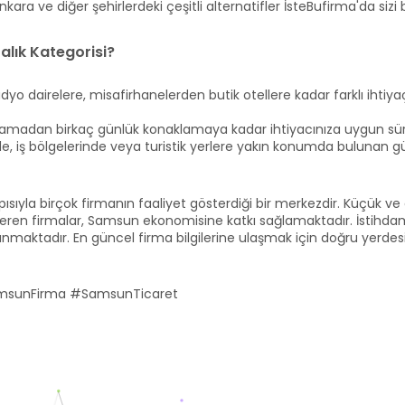
ara ve diğer şehirlerdeki çeşitli alternatifler İsteBufirma'da sizi b
lık Kategorisi?
dyo dairelere, misafirhanelerden butik otellere kadar farklı ihtiy
lamadan birkaç günlük konaklamaya kadar ihtiyacınıza uygun sürel
e, iş bölgelerinde veya turistik yerlere yakın konumda bulunan gün
pısıyla birçok firmanın faaliyet gösterdiği bir merkezdir. Küçük v
eren firmalar, Samsun ekonomisine katkı sağlamaktadır. İstihdam o
sunmaktadır. En güncel firma bilgilerine ulaşmak için doğru yerdesi
amsunFirma #SamsunTicaret