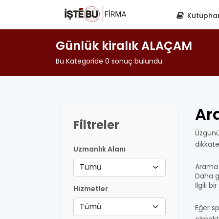
Kütüpha
Günlük kiralık ALAÇAM
Bu Kategoride 0 sonuç bulundu
Ar
Filtreler
Üzgünü
dikkat
Uzmanlık Alanı
Tümü
Arama 
Daha ge
İlgili 
Hizmetler
Tümü
Eğer sp