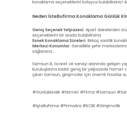
konaklama seçeneklerini kolayca bulabilirsiniz! Ank
Neden İsteBufirma Konaklama Günlük Kira
Geniş Seçenek Yelpazesi:
Apart dairelerden stü
seçeneklerini bir arada bulabilirsiniz.
Esnek Konaklama Süreleri:
Birkaç saatlik konak
Merkezi Konumlar:
Genellikle şehir merkezlerind
sağlarsınız.
Samsun ili, ticaret ve sanayi alanında gelişen ya
kuruluşlarına kadar geniş bir yelpazede hizmet v
çıkan Samsun, girişimciler için önemli fırsatlar 
#Günlükkiralık #Hizmet #Firma #Samsun #S
#İşteBuFirma #FirmaAra #KOBİ #Girişimcilik