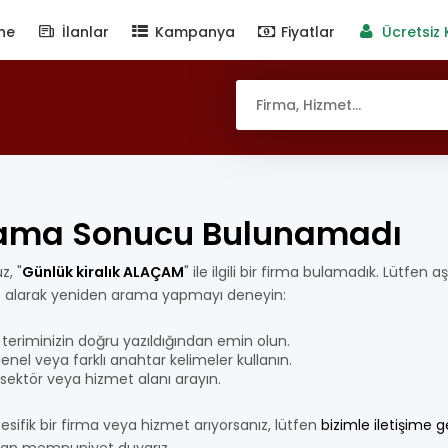
ne
İlanlar
Kampanya
Fiyatlar
Ücretsiz 
ama Sonucu Bulunamadı
z, "
Günlük kiralık ALAÇAM
" ile ilgili bir firma bulamadık. Lütfen a
e alarak yeniden arama yapmayı deneyin:
teriminizin doğru yazıldığından emin olun.
nel veya farklı anahtar kelimeler kullanın.
bir sektör veya hizmet alanı arayın.
esifik bir firma veya hizmet arıyorsanız, lütfen
bizimle iletişime 