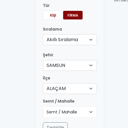
olmakt
Tür
KIŞI
FIRMA
Sıralama
Akıllı Sıralama
Şehir
SAMSUN
İlçe
ALAÇAM
Semt / Mahalle
Temizle