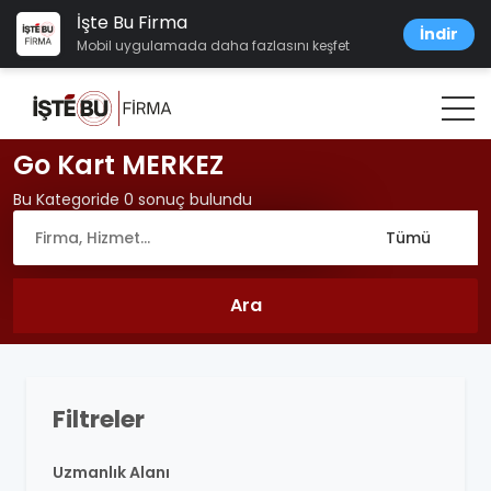
İşte Bu Firma
İndir
Mobil uygulamada daha fazlasını keşfet
Go Kart MERKEZ
Bu Kategoride 0 sonuç bulundu
Filtreler
Uzmanlık Alanı