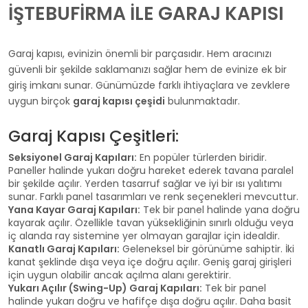
İŞTEBUFİRMA İLE GARAJ KAPISI
Garaj kapısı, evinizin önemli bir parçasıdır. Hem aracınızı
güvenli bir şekilde saklamanızı sağlar hem de evinize ek bir
giriş imkanı sunar. Günümüzde farklı ihtiyaçlara ve zevklere
uygun birçok
garaj kapısı çeşidi
bulunmaktadır.
Garaj Kapısı Çeşitleri:
Seksiyonel Garaj Kapıları:
En popüler türlerden biridir.
Paneller halinde yukarı doğru hareket ederek tavana paralel
bir şekilde açılır. Yerden tasarruf sağlar ve iyi bir ısı yalıtımı
sunar. Farklı panel tasarımları ve renk seçenekleri mevcuttur.
Yana Kayar Garaj Kapıları:
Tek bir panel halinde yana doğru
kayarak açılır. Özellikle tavan yüksekliğinin sınırlı olduğu veya
iç alanda ray sistemine yer olmayan garajlar için idealdir.
Kanatlı Garaj Kapıları:
Geleneksel bir görünüme sahiptir. İki
kanat şeklinde dışa veya içe doğru açılır. Geniş garaj girişleri
için uygun olabilir ancak açılma alanı gerektirir.
Yukarı Açılır (Swing-Up) Garaj Kapıları:
Tek bir panel
halinde yukarı doğru ve hafifçe dışa doğru açılır. Daha basit