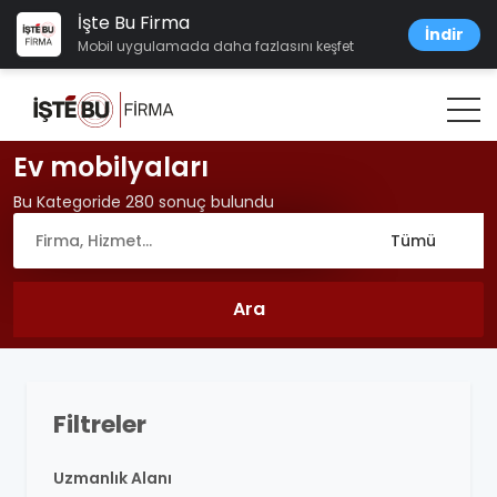
İşte Bu Firma
İndir
Mobil uygulamada daha fazlasını keşfet
Ev mobilyaları
Bu Kategoride 280 sonuç bulundu
Filtreler
Uzmanlık Alanı