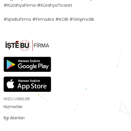
#KütahyaFirma #KütahyaTicaret
#İşteBuFirma #FirmaAra #KOBİ #Girişimcilik
HIZLI LINKLER
Hizmetler
Kategoriler
İlgi Alanları