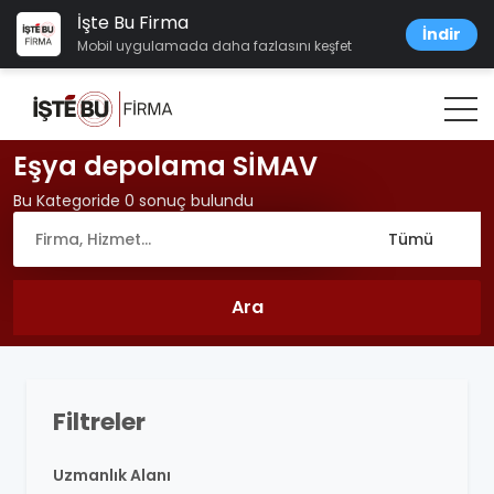
İşte Bu Firma
İndir
Mobil uygulamada daha fazlasını keşfet
Eşya depolama SİMAV
Bu Kategoride 0 sonuç bulundu
Filtreler
Uzmanlık Alanı