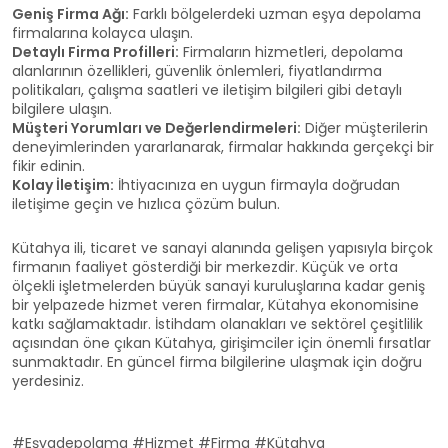
Geniş Firma Ağı:
Farklı bölgelerdeki uzman eşya depolama
firmalarına kolayca ulaşın.
Detaylı Firma Profilleri:
Firmaların hizmetleri, depolama
alanlarının özellikleri, güvenlik önlemleri, fiyatlandırma
politikaları, çalışma saatleri ve iletişim bilgileri gibi detaylı
bilgilere ulaşın.
Müşteri Yorumları ve Değerlendirmeleri:
Diğer müşterilerin
deneyimlerinden yararlanarak, firmalar hakkında gerçekçi bir
fikir edinin.
Kolay İletişim:
İhtiyacınıza en uygun firmayla doğrudan
iletişime geçin ve hızlıca çözüm bulun.
Kütahya ili, ticaret ve sanayi alanında gelişen yapısıyla birçok
firmanın faaliyet gösterdiği bir merkezdir. Küçük ve orta
ölçekli işletmelerden büyük sanayi kuruluşlarına kadar geniş
bir yelpazede hizmet veren firmalar, Kütahya ekonomisine
katkı sağlamaktadır. İstihdam olanakları ve sektörel çeşitlilik
açısından öne çıkan Kütahya, girişimciler için önemli fırsatlar
sunmaktadır. En güncel firma bilgilerine ulaşmak için doğru
yerdesiniz.
#Eşyadepolama #Hizmet #Firma #Kütahya