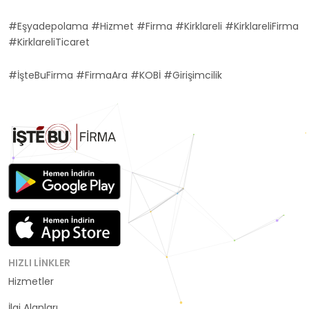
#Eşyadepolama #Hizmet #Firma #Kirklareli #KirklareliFirma
#KirklareliTicaret
#İşteBuFirma #FirmaAra #KOBİ #Girişimcilik
HIZLI LINKLER
Hizmetler
Kategoriler
İlgi Alanları