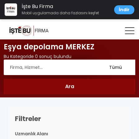
İşte Bu Firma
İndir
Mobil uygulamada daha fazlasını keşfet
Eşya depolama MERKEZ
Bu Kategoride 0 sonuç bulundu
Filtreler
Uzmanlık Alanı