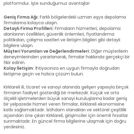
platformdur. İşte sunduğumuz avantajlar:
Geniş Firma Ağı:
Farklı bölgelerdeki uzman eşya depolama
firmalarına kolayca ulaşın.
Detaylı Firma Profilleri:
Firmaların hizmetleri, depolama
alanlarının özellikleri, güvenlik önlemleri, fiyatlandırma
politikaları, çalışma saatleri ve iletişim bilgileri gibi detaylı
bilgilere ulaşın.
Müşteri Yorumları ve Değerlendirmeleri:
Diğer müşterilerin
deneyimlerinden yararlanarak, firmalar hakkında gerçekçi bir
fikir edinin.
Kolay İletişim:
İhtiyacınıza en uygun firmayla doğrudan
iletişime geçin ve hızlıca çözüm bulun.
Kirklareli ili, ticaret ve sanayi alanında gelişen yapısıyla birçok
firmanın faaliyet gösterdiği bir merkezdir. Küçük ve orta
ölçekli işletmelerden büyük sanayi kuruluşlarına kadar geniş
bir yelpazede hizmet veren firmalar, Kirklareli ekonomisine
katkı sağlamaktadır. İstihdam olanakları ve sektörel çeşitlilik
açısından öne çıkan Kirklareli, girişimciler için önemli fırsatlar
sunmaktadır. En güncel firma bilgilerine ulaşmak için doğru
yerdesiniz.