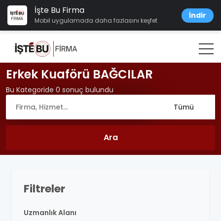
İşte Bu Firma
İndir
Mobil uygulamada daha fazlasını keşfet
Erkek Kuaförü BAĞCILAR
Bu Kategoride 0 sonuç bulundu
Filtreler
Uzmanlık Alanı