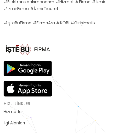
#Elektronikbakımonarım #Hizmet #Firma #İzmir
#İzmirFirma #İzmirTicaret
#İşteBuFirma #FirmaAra #KOBİ #Girişimcilik
HIZLI LINKLER
Hizmetler
Kategoriler
İlgi Alanları