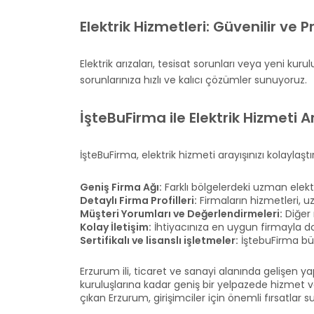
Elektrik Hizmetleri: Güvenilir ve
Elektrik arızaları, tesisat sorunları veya yeni kur
sorunlarınıza hızlı ve kalıcı çözümler sunuyoruz.
İşteBuFirma ile Elektrik Hizmeti 
İşteBuFirma, elektrik hizmeti arayışınızı kolayl
Geniş Firma Ağı:
Farklı bölgelerdeki uzman elektr
Detaylı Firma Profilleri:
Firmaların hizmetleri, uzma
Müşteri Yorumları ve Değerlendirmeleri:
Diğer 
Kolay İletişim:
İhtiyacınıza en uygun firmayla d
Sertifikalı ve lisanslı işletmeler:
İştebuFirma büny
Erzurum ili, ticaret ve sanayi alanında gelişen y
kuruluşlarına kadar geniş bir yelpazede hizmet v
çıkan Erzurum, girişimciler için önemli fırsatlar 