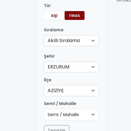
olmakt
Tür
KIŞI
FIRMA
Sıralama
Akıllı Sıralama
Şehir
ERZURUM
İlçe
AZİZİYE
Semt / Mahalle
Temizle