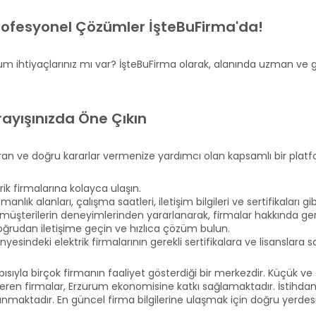
 Profesyonel Çözümler İşteBuFirma'da!
ulum ihtiyaçlarınız mı var? İşteBuFirma olarak, alanında uzman ve güv
Arayışınızda Öne Çıkın
aştıran ve doğru kararlar vermenize yardımcı olan kapsamlı bir pla
ik firmalarına kolayca ulaşın.
nlık alanları, çalışma saatleri, iletişim bilgileri ve sertifikaları gib
müşterilerin deneyimlerinden yararlanarak, firmalar hakkında gerçe
oğrudan iletişime geçin ve hızlıca çözüm bulun.
esindeki elektrik firmalarının gerekli sertifikalara ve lisanslara 
apısıyla birçok firmanın faaliyet gösterdiği bir merkezdir. Küçük v
eren firmalar, Erzurum ekonomisine katkı sağlamaktadır. İstihdam 
sunmaktadır. En güncel firma bilgilerine ulaşmak için doğru yerdesi