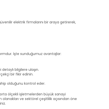
enilir elektrik firmalarını bir araya getirerek,
tformdur. İşte sunduğumuz avantajlar:
i detaylı bilgilere ulaşın.
kçi bir fikir edinin.
sahip olduğunu kontrol eder.
e orta ölçekli işletmelerden büyük sanayi
olanakları ve sektörel çeşitlilik açısından öne
niz.