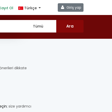
Giriş yap
Kayıt Ol
Türkçe
 önerileri dikkate
geçin
; size yardımcı