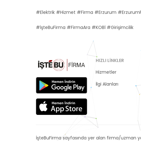
#Elektrik #Hizmet #Firma #Erzurum #Erzurum
#İşteBuFirma #FirmaAra #KOBİ #Girişimcilik
HIZLI LINKLER
Hizmetler
Kategoriler
İlgi Alanları
İşteBuFirma sayfasında yer alan firma/uzman yor