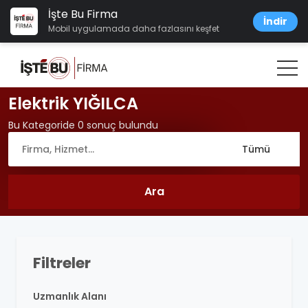
İşte Bu Firma
İndir
Mobil uygulamada daha fazlasını keşfet
Elektrik YIĞILCA
Bu Kategoride 0 sonuç bulundu
Filtreler
Uzmanlık Alanı