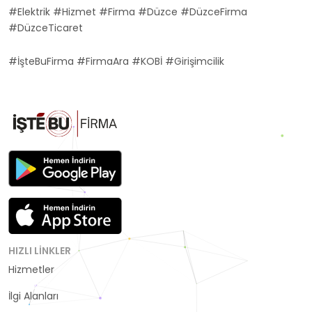
#Elektrik #Hizmet #Firma #Düzce #DüzceFirma
#DüzceTicaret
#İşteBuFirma #FirmaAra #KOBİ #Girişimcilik
HIZLI LINKLER
Hizmetler
Kategoriler
İlgi Alanları