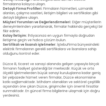
firmalarına kolayca ulaşın.
Detaylı Firma Profilleri:
Firmaların hizmetleri, uzmanlık
alanları, çalışma saatleri, iletişim bilgileri ve sertifikaları gibi
detaylı bilgilere ulaşın.
Müşteri Yorumları ve Değerlendirmeleri:
Diğer müşterilerin
deneyimlerinden yararlanarak, firmalar hakkında gerçekçi bir
fikir edinin.
Kolay İletişim:
İhtiyacınıza en uygun firmayla doğrudan
iletişime geçin ve hızlıca çözüm bulun.
Sertifikalı ve lisanslı işletmeler:
İştebuFirma bünyesindeki
elektrik firmalarının gerekli sertifikalara ve lisanslara sahip
olduğunu kontrol eder.
Düzce ili, ticaret ve sanayi alanında gelişen yapısıyla birçok
firmanın faaliyet gösterdiği bir merkezdir. Küçük ve orta
ölçekli işletmelerden büyük sanayi kuruluşlarına kadar geniş
bir yelpazede hizmet veren firmalar, Düzce ekonomisine
katkı sağlamaktadır. İstihdam olanakları ve sektörel çeşitlilik
açısından öne çıkan Düzce, girişimciler için önemli fırsatlar
sunmaktadır. En güncel firma bilgilerine ulaşmak için doğru
yerdesiniz.