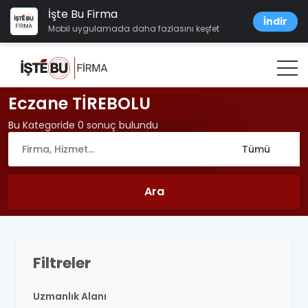
İşte Bu Firma
İndir
Mobil uygulamada daha fazlasını keşfet
Eczane TİREBOLU
Bu Kategoride 0 sonuç bulundu
Filtreler
Uzmanlık Alanı