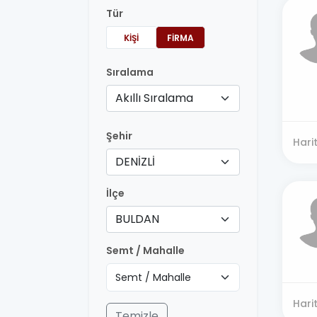
Tür
KIŞI
FIRMA
Sıralama
Akıllı Sıralama
Şehir
Hari
DENİZLİ
İlçe
BULDAN
Semt / Mahalle
Hari
Temizle