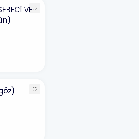
EBECİ VE
ün)
göz)