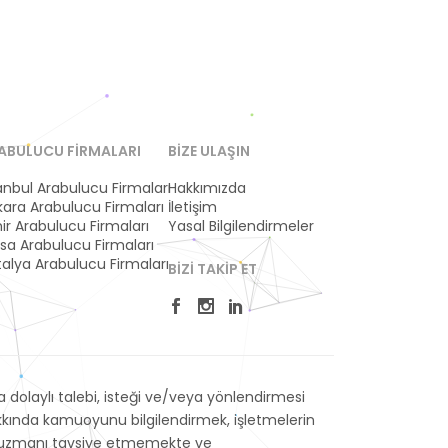
ABULUCU FIRMALARI
BIZE ULAŞIN
anbul Arabulucu Firmaları
Hakkımızda
ara Arabulucu Firmaları
İletişim
ir Arabulucu Firmaları
Yasal Bilgilendirmeler
sa Arabulucu Firmaları
alya Arabulucu Firmaları
BIZI TAKIP ET
dolaylı talebi, isteği ve/veya yönlendirmesi
akkında kamuoyunu bilgilendirmek, işletmelerin
veya uzmanı tavsiye etmemekte ve