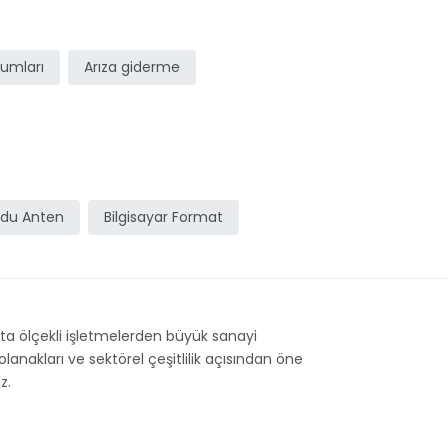
ulumları
Arıza giderme
du Anten
Bilgisayar Format
orta ölçekli işletmelerden büyük sanayi
anakları ve sektörel çeşitlilik açısından öne
z.