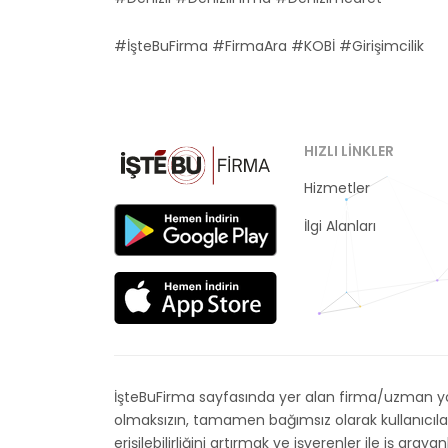
#İşteBuFirma #FirmaAra #KOBİ #Girişimcilik
HIZLI LINKLER
Hizmetler
Kategoriler
İlgi Alanları
İşteBuFirma sayfasında yer alan firma/uzman yor
olmaksızın, tamamen bağımsız olarak kullanıcıla
erişilebilirliğini artırmak ve işverenler ile iş 