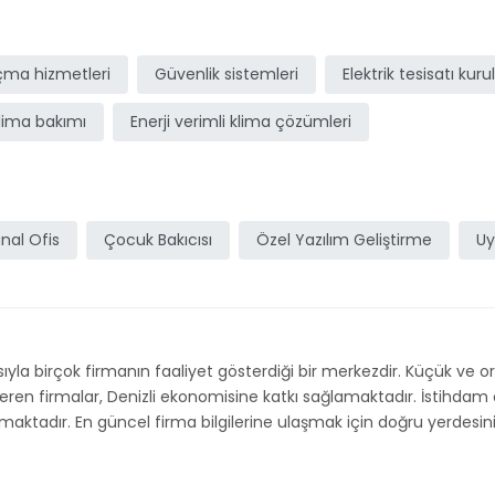
açma hizmetleri
Güvenlik sistemleri
Elektrik tesisatı kur
lima bakımı
Enerji verimli klima çözümleri
nal Ofis
Çocuk Bakıcısı
Özel Yazılım Geliştirme
Uy
pısıyla birçok firmanın faaliyet gösterdiği bir merkezdir. Küçük ve 
ren firmalar, Denizli ekonomisine katkı sağlamaktadır. İstihdam ol
sunmaktadır. En güncel firma bilgilerine ulaşmak için doğru yerdesini