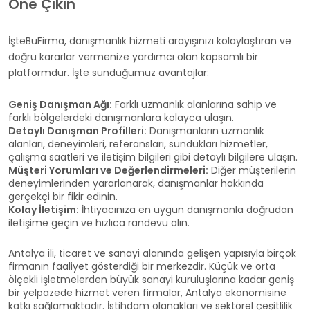
Öne Çıkın
İşteBuFirma, danışmanlık hizmeti arayışınızı kolaylaştıran ve
doğru kararlar vermenize yardımcı olan kapsamlı bir
platformdur. İşte sunduğumuz avantajlar:
Geniş Danışman Ağı:
Farklı uzmanlık alanlarına sahip ve
farklı bölgelerdeki danışmanlara kolayca ulaşın.
Detaylı Danışman Profilleri:
Danışmanların uzmanlık
alanları, deneyimleri, referansları, sundukları hizmetler,
çalışma saatleri ve iletişim bilgileri gibi detaylı bilgilere ulaşın.
Müşteri Yorumları ve Değerlendirmeleri:
Diğer müşterilerin
deneyimlerinden yararlanarak, danışmanlar hakkında
gerçekçi bir fikir edinin.
Kolay İletişim:
İhtiyacınıza en uygun danışmanla doğrudan
iletişime geçin ve hızlıca randevu alın.
Antalya ili, ticaret ve sanayi alanında gelişen yapısıyla birçok
firmanın faaliyet gösterdiği bir merkezdir. Küçük ve orta
ölçekli işletmelerden büyük sanayi kuruluşlarına kadar geniş
bir yelpazede hizmet veren firmalar, Antalya ekonomisine
katkı sağlamaktadır. İstihdam olanakları ve sektörel çeşitlilik