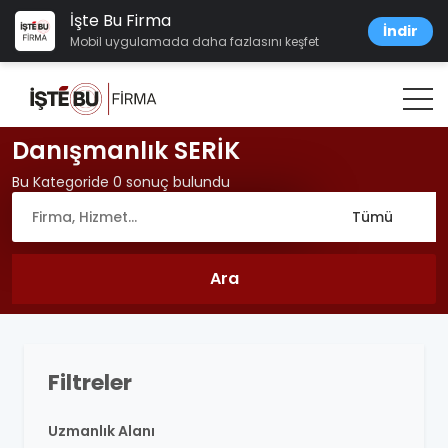
İşte Bu Firma
İndir
Mobil uygulamada daha fazlasını keşfet
Danışmanlık SERİK
Bu Kategoride 0 sonuç bulundu
Filtreler
Uzmanlık Alanı