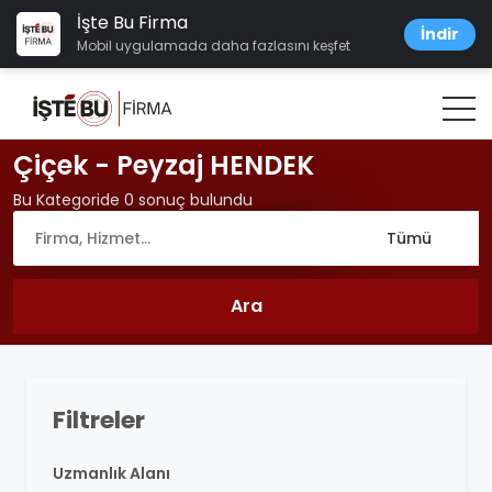
İşte Bu Firma
İndir
Mobil uygulamada daha fazlasını keşfet
Çiçek - Peyzaj HENDEK
Bu Kategoride 0 sonuç bulundu
Filtreler
Uzmanlık Alanı