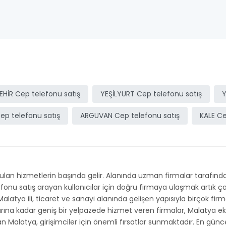
HİR Cep telefonu satış
YEŞİLYURT Cep telefonu satış
Y
ep telefonu satış
ARGUVAN Cep telefonu satış
KALE Ce
an hizmetlerin başında gelir. Alanında uzman firmalar tarafından
elefonu satış arayan kullanıcılar için doğru firmaya ulaşmak artık
 Malatya ili, ticaret ve sanayi alanında gelişen yapısıyla birçok fi
larına kadar geniş bir yelpazede hizmet veren firmalar, Malatya 
kan Malatya, girişimciler için önemli fırsatlar sunmaktadır. En günc