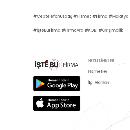
#Ceptelefonusatış #Hizmet #Firma #Malatya 
#İşteBuFirma #FirmaAra #KOBİ #Girişimcilik
HIZLI LINKLER
Hizmetler
Kategoriler
İlgi Alanları