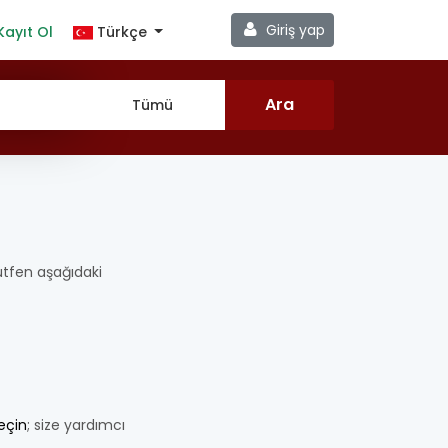
Giriş yap
Kayıt Ol
Türkçe
 Lütfen aşağıdaki
geçin
; size yardımcı