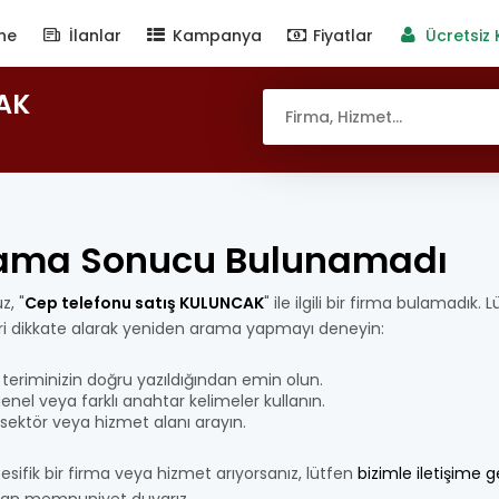
ne
İlanlar
Kampanya
Fiyatlar
Ücretsiz 
CAK
ama Sonucu Bulunamadı
z, "
Cep telefonu satış KULUNCAK
" ile ilgili bir firma bulamadık.
eri dikkate alarak yeniden arama yapmayı deneyin:
teriminizin doğru yazıldığından emin olun.
nel veya farklı anahtar kelimeler kullanın.
bir sektör veya hizmet alanı arayın.
esifik bir firma veya hizmet arıyorsanız, lütfen
bizimle iletişime 