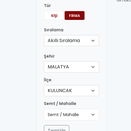
olmakt
Tür
KIŞI
FIRMA
Sıralama
Akıllı Sıralama
Şehir
MALATYA
İlçe
KULUNCAK
Semt / Mahalle
Temizle