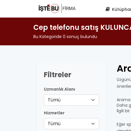
Kütüpha
Cep telefonu satış KULUN
Bu Kategoride 0 sonuç bulundu
Ar
Filtreler
Üzgünü
öneril
Uzmanlık Alanı
Tümü
Arama 
Daha ge
İlgili 
Hizmetler
Tümü
Eğer sp