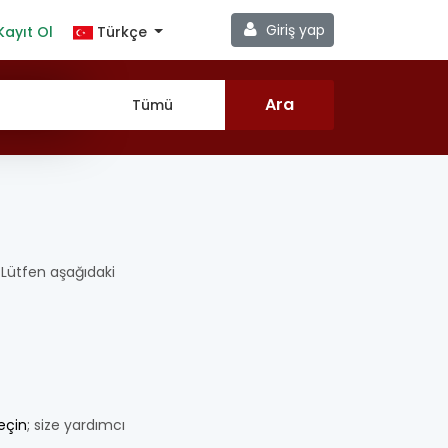
Giriş yap
Kayıt Ol
Türkçe
k. Lütfen aşağıdaki
geçin
; size yardımcı