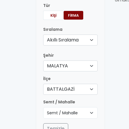
olmakt
Tür
KIŞI
FIRMA
Sıralama
Akıllı Sıralama
Şehir
MALATYA
İlçe
BATTALGAZİ
Semt / Mahalle
Temizle