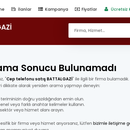
ne
İlanlar
Kampanya
Fiyatlar
Ücretsiz 
GAZİ
ama Sonucu Bulunamadı
z, "
Cep telefonu satış BATTALGAZİ
" ile ilgili bir firma bulamadı
eri dikkate alarak yeniden arama yapmayı deneyin:
teriminizin doğru yazıldığından emin olun.
nel veya farklı anahtar kelimeler kullanın.
bir sektör veya hizmet alanı arayın.
esifik bir firma veya hizmet arıyorsanız, lütfen
bizimle iletişime 