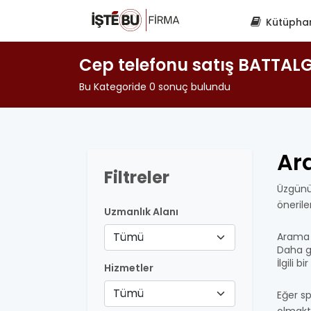
Kütüpha
Cep telefonu satış BATTAL
Bu Kategoride 0 sonuç bulundu
Ar
Filtreler
Üzgünü
öneril
Uzmanlık Alanı
Tümü
Arama 
Daha ge
İlgili 
Hizmetler
Tümü
Eğer sp