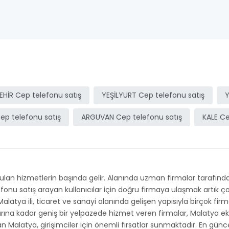
HİR Cep telefonu satış
YEŞİLYURT Cep telefonu satış
Y
ep telefonu satış
ARGUVAN Cep telefonu satış
KALE Ce
an hizmetlerin başında gelir. Alanında uzman firmalar tarafından
elefonu satış arayan kullanıcılar için doğru firmaya ulaşmak artık
 Malatya ili, ticaret ve sanayi alanında gelişen yapısıyla birçok fi
larına kadar geniş bir yelpazede hizmet veren firmalar, Malatya 
kan Malatya, girişimciler için önemli fırsatlar sunmaktadır. En günc