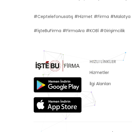
#Ceptelefonusatış #Hizmet #Firma #Malatya 
#İşteBuFirma #FirmaAra #KOBİ #Girişimcilik
HIZLI LINKLER
Hizmetler
Kategoriler
İlgi Alanları