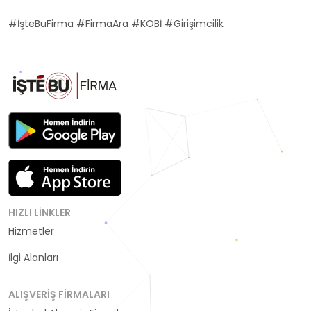
#İşteBuFirma #FirmaAra #KOBİ #Girişimcilik
HIZLI LINKLER
Hizmetler
Kategoriler
İlgi Alanları
ALIŞVERIŞ FIRMALARI