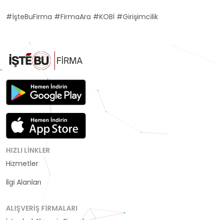
#İşteBuFirma #FirmaAra #KOBİ #Girişimcilik
HIZLI LINKLER
Hizmetler
Kategoriler
İlgi Alanları
ALIŞVERIŞ FIRMALARI