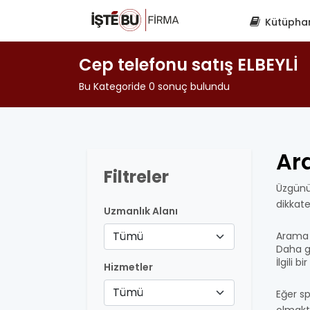
Kütüpha
Cep telefonu satış ELBEYLİ
Bu Kategoride 0 sonuç bulundu
Ar
Filtreler
Üzgünü
dikkat
Uzmanlık Alanı
Tümü
Arama 
Daha ge
İlgili 
Hizmetler
Tümü
Eğer sp