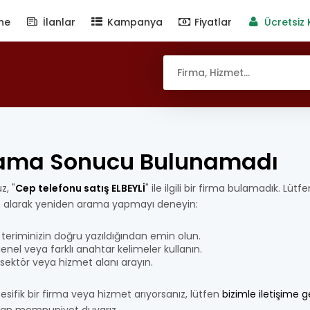
ne
İlanlar
Kampanya
Fiyatlar
Ücretsiz 
ama Sonucu Bulunamadı
z, "
Cep telefonu satış ELBEYLİ
" ile ilgili bir firma bulamadık. Lütf
e alarak yeniden arama yapmayı deneyin:
teriminizin doğru yazıldığından emin olun.
nel veya farklı anahtar kelimeler kullanın.
bir sektör veya hizmet alanı arayın.
esifik bir firma veya hizmet arıyorsanız, lütfen
bizimle iletişime 