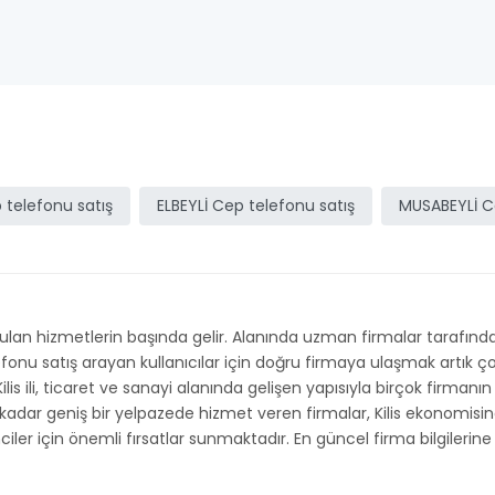
telefonu satış
ELBEYLİ Cep telefonu satış
MUSABEYLİ C
an hizmetlerin başında gelir. Alanında uzman firmalar tarafından
elefonu satış arayan kullanıcılar için doğru firmaya ulaşmak artık
Kilis ili, ticaret ve sanayi alanında gelişen yapısıyla birçok firman
 kadar geniş bir yelpazede hizmet veren firmalar, Kilis ekonomisin
şimciler için önemli fırsatlar sunmaktadır. En güncel firma bilgileri