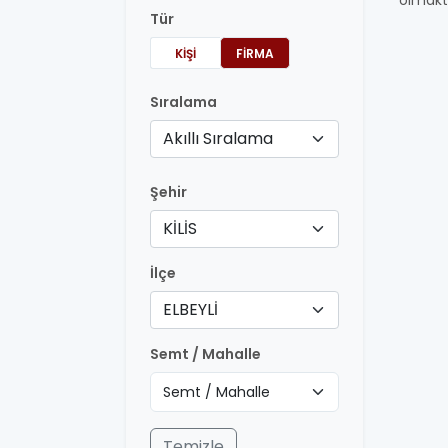
olmakt
Tür
KIŞI
FIRMA
Sıralama
Akıllı Sıralama
Şehir
KİLİS
İlçe
ELBEYLİ
Semt / Mahalle
Temizle