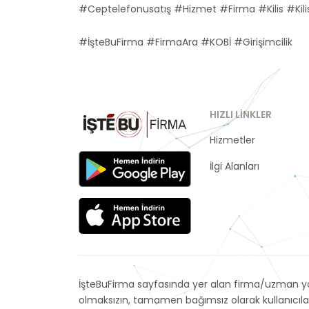
#Ceptelefonusatış #Hizmet #Firma #Kilis #Kilis
#İşteBuFirma #FirmaAra #KOBİ #Girişimcilik
HIZLI LINKLER
Hizmetler
Kategoriler
İlgi Alanları
İşteBuFirma sayfasında yer alan firma/uzman yor
olmaksızın, tamamen bağımsız olarak kullanıcıla