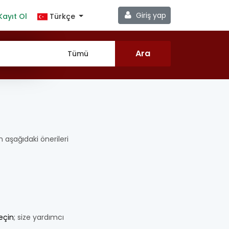
Giriş yap
Kayıt Ol
Türkçe
en aşağıdaki önerileri
geçin
; size yardımcı