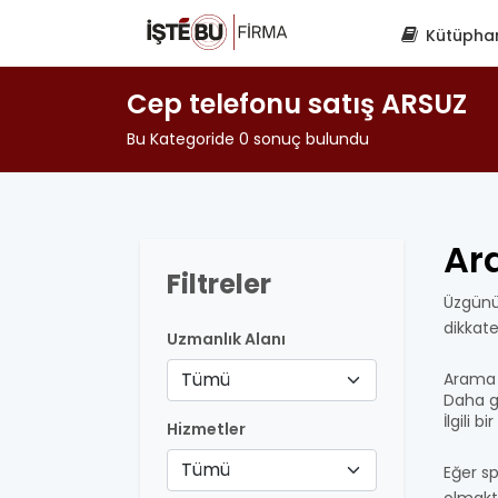
Kütüpha
Cep telefonu satış ARSUZ
Bu Kategoride 0 sonuç bulundu
Ar
Filtreler
Üzgünü
dikkat
Uzmanlık Alanı
Tümü
Arama 
Daha ge
İlgili 
Hizmetler
Tümü
Eğer sp