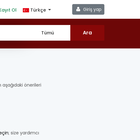
Giriş yap
Kayıt Ol
Türkçe
en aşağıdaki önerileri
geçin
; size yardımcı