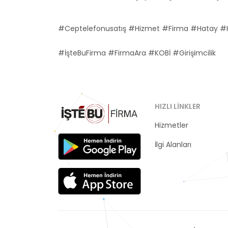
#Ceptelefonusatış #Hizmet #Firma #Hatay #
#İşteBuFirma #FirmaAra #KOBİ #Girişimcilik
HIZLI LINKLER
Hizmetler
Kategoriler
İlgi Alanları