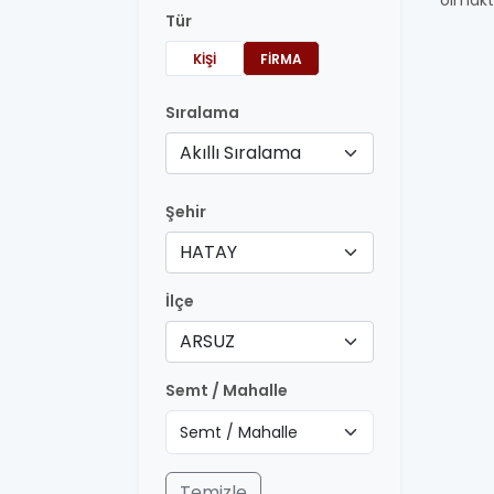
olmakt
Tür
KIŞI
FIRMA
Sıralama
Akıllı Sıralama
Şehir
HATAY
İlçe
ARSUZ
Semt / Mahalle
Temizle