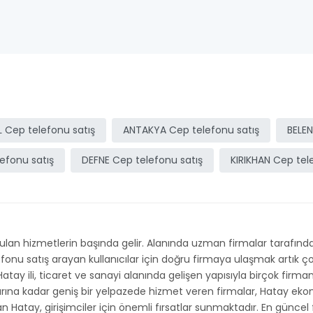
Cep telefonu satış
ANTAKYA Cep telefonu satış
BELEN
efonu satış
DEFNE Cep telefonu satış
KIRIKHAN Cep tel
an hizmetlerin başında gelir. Alanında uzman firmalar tarafından
elefonu satış arayan kullanıcılar için doğru firmaya ulaşmak artık
 Hatay ili, ticaret ve sanayi alanında gelişen yapısıyla birçok firma
larına kadar geniş bir yelpazede hizmet veren firmalar, Hatay ek
kan Hatay, girişimciler için önemli fırsatlar sunmaktadır. En güncel