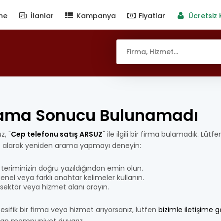
ne
İlanlar
Kampanya
Fiyatlar
Ücretsiz 
ama Sonucu Bulunamadı
z, "
Cep telefonu satış ARSUZ
" ile ilgili bir firma bulamadık. Lütf
e alarak yeniden arama yapmayı deneyin:
teriminizin doğru yazıldığından emin olun.
nel veya farklı anahtar kelimeler kullanın.
bir sektör veya hizmet alanı arayın.
esifik bir firma veya hizmet arıyorsanız, lütfen
bizimle iletişime 